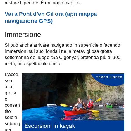
restare lì per ore. È un luogo magico.
Vai a Pont d’en Gil ora
(apri
mappa
navigazione
GPS
)
Immersione
Si può anche arrivare navigando in superficie o facendo
immersioni sui suoi fondali nella meravigliosa grotta
sottomarina del luogo “Sa Cigonya”, profonda più di 300
metri, uno spettacolo unico.
L’acce
sso
alla
grotta
è
consen
tito
solo ai
subacq
uei