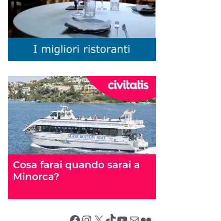
Facebook
Instagram
X (Twitter)
TikTok
YouTube
Email
Flickr