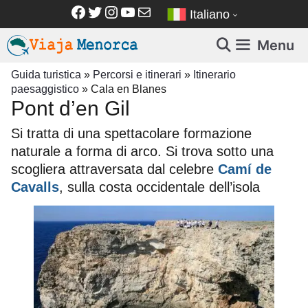
Vai
Facebook
Twitter
Instagram
YouTube
Email
Italiano
al
contenuto
Menu
Guida turistica
»
Percorsi e itinerari
»
Itinerario
paesaggistico
»
Cala en Blanes
Pont d’en Gil
Si tratta di una spettacolare formazione
naturale a forma di arco. Si trova sotto una
scogliera attraversata dal celebre
Camí de
Cavalls
, sulla costa occidentale dell’isola