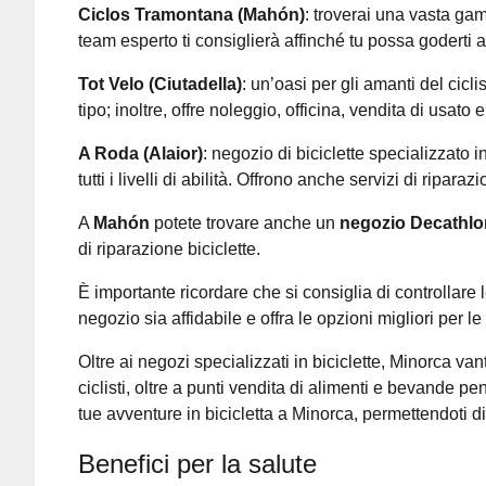
Ciclos Tramontana (Mahón)
: troverai una vasta gam
team esperto ti consiglierà affinché tu possa goderti
Tot Velo (Ciutadella)
: un’oasi per gli amanti del cicl
tipo; inoltre, offre noleggio, officina, vendita di usat
A Roda (Alaior)
: negozio di biciclette specializzato 
tutti i livelli di abilità. Offrono anche servizi di ripara
A
Mahón
potete trovare anche un
negozio Decathlo
di riparazione biciclette.
È importante ricordare che si consiglia di controllare 
negozio sia affidabile e offra le opzioni migliori per l
Oltre ai negozi specializzati in biciclette, Minorca v
ciclisti, oltre a punti vendita di alimenti e bevande pe
tue avventure in bicicletta a Minorca, permettendoti di 
Benefici per la salute