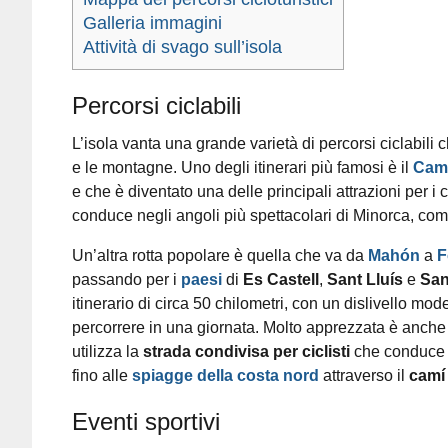
Galleria immagini
Attività di svago sull’isola
Percorsi ciclabili
L’isola vanta una grande varietà di percorsi ciclabili 
e le montagne. Uno degli itinerari più famosi è il
Camí
e che è diventato una delle principali attrazioni per i 
conduce negli angoli più spettacolari di Minorca, co
Un’altra rotta popolare è quella che va da
Mahón
a
F
passando per i
paesi
di
Es Castell
,
Sant Lluís
e
San
itinerario di circa 50 chilometri, con un dislivello mod
percorrere in una giornata. Molto apprezzata è anche 
utilizza la
strada condivisa per ciclisti
che conduce
fino alle
spiagge della costa nord
attraverso il
camí
Eventi sportivi