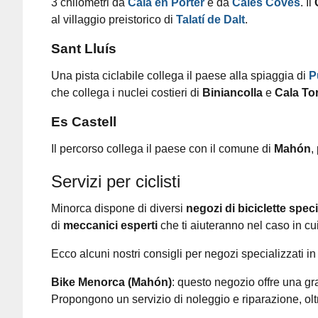
3 chilometri da
Cala en Porter
e da
Cales Coves
. Il
al villaggio preistorico di
Talatí de Dalt
.
Sant Lluís
Una pista ciclabile collega il paese alla spiaggia di
P
che collega i nuclei costieri di
Biniancolla
e
Cala Tor
Es Castell
Il percorso collega il paese con il comune di
Mahón
,
Servizi per ciclisti
Minorca dispone di diversi
negozi di biciclette speci
di
meccanici esperti
che ti aiuteranno nel caso in cu
Ecco alcuni nostri consigli per negozi specializzati in
Bike Menorca (Mahón)
: questo negozio offre una grand
Propongono un servizio di noleggio e riparazione, olt