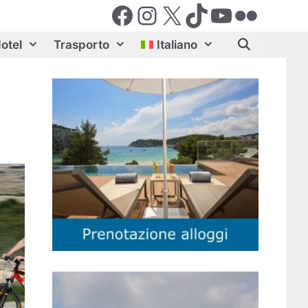
Facebook
Instagram
X (Twiter)
TikTok
YouTube
Flickr
otel
Trasporto
Italiano