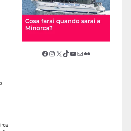
Facebook
Instagram
X (Twitter)
TikTok
YouTube
Email
Flickr
ro
circa