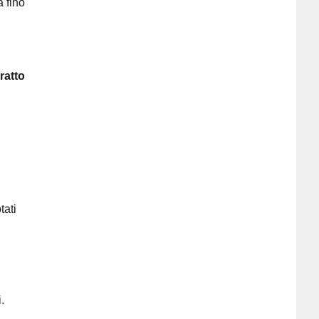
a fino
tratto
tati
.