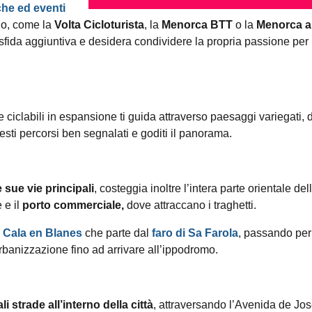
iche ed eventi
no, come la
Volta Cicloturista
, la
Menorca BTT
o la
Menorca a
 sfida aggiuntiva e desidera condividere la propria passione per 
ste ciclabili in espansione ti guida attraverso paesaggi variegati, 
esti percorsi ben segnalati e goditi il panorama.
e sue vie principali
, costeggia inoltre l’intera parte orientale del
 e il
porto commerciale,
dove attraccano i traghetti.
n
Cala en Blanes
che parte dal
faro di Sa Farola
, passando per
rbanizzazione fino ad arrivare all’ippodromo.
li strade all’interno della città
, attraversando l’Avenida de Jo