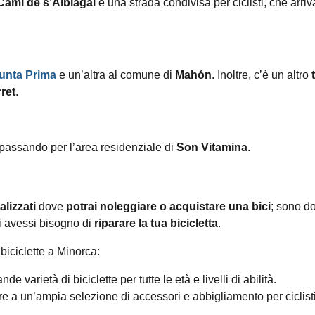
Camí de s’Alblagai
è una strada condivisa per ciclisti, che arriv
unta Prima
e un’altra al comune di
Mahón
. Inoltre, c’è un altro
ret
.
 passando per l’area residenziale di
Son Vitamina
.
alizzati
dove
potrai noleggiare o acquistare una bici
; sono do
i avessi bisogno di
riparare la tua bicicletta
.
 biciclette a Minorca:
e varietà di biciclette per tutte le età e livelli di abilità.
re a un’ampia selezione di accessori e abbigliamento per ciclisti