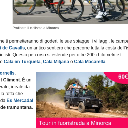
Praticare il ciclismo a Minorca
che ti permetteranno di goderti le sue spiagge, i villaggi, le cam
 de Cavalls
, un antico sentiero che percorre tutta la costa dell’
ciclisti. Questo percorso si estende per oltre 200 chilometri e ti
me
Cala en Turqueta
,
Cala Mitjana
o
Cala Macarella
.
ornells
,
t Climent
. È un
erato, ideale da
la rotta che
 da
Es Mercadal
 de tramuntana
.