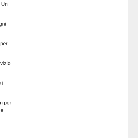
. Un
gni
 per
rvizio
 il
ri per
le