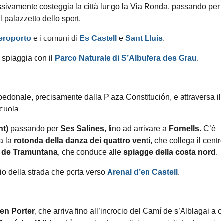
ivamente costeggia la città lungo la Via Ronda, passando per
 il palazzetto dello sport.
eroporto
e i comuni di
Es Castell
e
Sant Lluís
.
a spiaggia con il
Parco Naturale di S’Albufera des Grau
.
pedonale, precisamente dalla Plaza Constitución, e attraversa il
scuola.
nt)
passando per
Ses Salines
, fino ad arrivare a
Fornells
. C’è
a la
rotonda della danza dei quattro venti
, che collega il cent
 de Tramuntana
, che conduce alle
spiagge della costa nord
.
ocio della strada che porta verso
Arenal d’en Castell
.
 en Porter
, che arriva fino all’incrocio del Camí de s’Alblagai a 