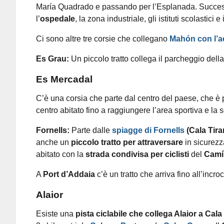
María Quadrado e passando per l’Esplanada. Success
l’
ospedale
, la zona industriale, gli istituti scolastici e
Ci sono altre tre corsie che collegano
Mahón con l’a
Es Grau:
Un piccolo tratto collega il parcheggio dell
Es Mercadal
C’è una corsia che parte dal centro del paese, che è 
centro abitato fino a raggiungere l’area sportiva e la 
Fornells:
Parte dalle
spiagge di Fornells
(Cala Tira
anche un
piccolo tratto per attraversare
in sicurezz
abitato con la
strada condivisa per ciclisti
del
Camí
A
Port d’Addaia
c’è un tratto che arriva fino all’incr
Alaior
Esiste una
pista ciclabile che collega Alaior a Cala