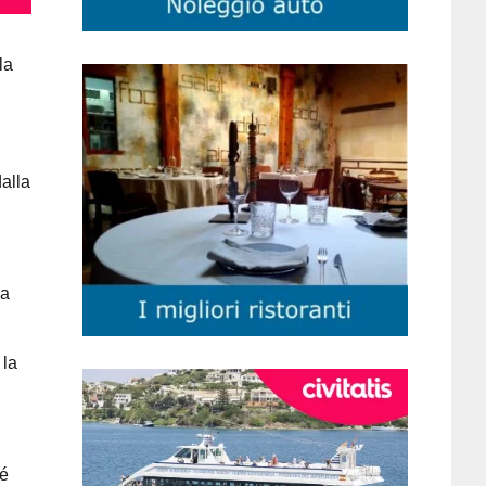
la
dalla
la
 la
sé