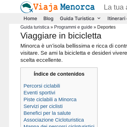
Vai
La tua 
al
contenuto
Home
Blog
Guida Turistica
Itinerari
Guida turistica
»
Programmi e guide
»
Deportes
Viaggiare in bicicletta
Minorca è un’isola bellissima e ricca di con
visitare. Se ami la bicicletta e desideri viver
scelta eccellente.
Índice de contenidos
Percorsi ciclabili
Eventi sportivi
Piste ciclabili a Minorca
Servizi per ciclisti
Benefici per la salute
Associazione Cicloturistica
Mappa dei percorsi cicloturistici