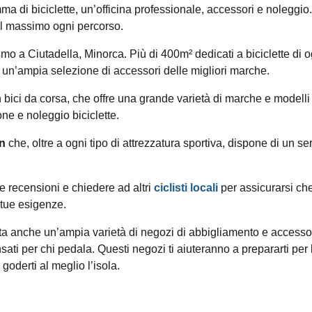
ma di biciclette, un’officina professionale, accessori e noleggio
 al massimo ogni percorso.
ismo a Ciutadella, Minorca. Più di 400m² dedicati a biciclette di o
o e un’ampia selezione di accessori delle migliori marche.
in bici da corsa, che offre una grande varietà di marche e modelli
zione e noleggio biciclette.
n
che, oltre a ogni tipo di attrezzatura sportiva, dispone di un se
le recensioni e chiedere ad altri
ciclisti locali
per assicurarsi che
e tue esigenze.
anta anche un’ampia varietà di negozi di abbigliamento e accesso
nsati per chi pedala. Questi negozi ti aiuteranno a prepararti per 
goderti al meglio l’isola.