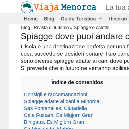
Vai
La tua 
al
contenuto
Home
Blog
Guida Turistica
Itinerari
Blog | Rivista di turismo
»
Spiagge e calette
Spiagge dove puoi andare c
L’isola è una destinazione perfetta per una 
cosa succede se desideri portare il tuo can
sono diverse spiagge adatte ai cani dove puoi
Si prevede che in futuro ne verranno abilitate
Índice de contenidos
Consigli e raccomandazioni
Spiagge adatte ai cani a Minorca:
Ses Fontanelles, Ciutadella
Cala Fustam, Es Migjorn Gran
Binigaus, Es Migjorn Gran
Sa Mesquida, Mahón