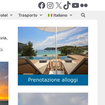
Facebook
Instagram
X (Twiter)
TikTok
YouTube
Flickr
otel
Trasporto
Italiano
via,
i.