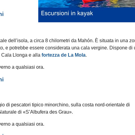
ni
ale dell’isola, a circa 8 chilometri da Mahón. È situata in una z
ato, e potrebbe essere considerata una cala vergine. Dispone di
 a Cala Llonga e alla
fortezza de La Mola
.
verno a qualsiasi ora.
ni
gio di pescatori tipico minorchino, sulla costa nord-orientale di
 Naturale di «S’Albufera des Grau».
verno a qualsiasi ora.