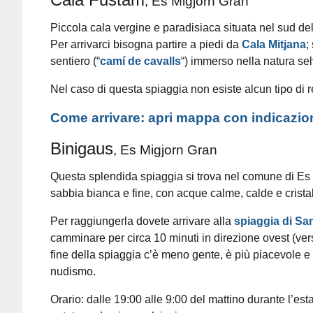
, Es Migjorn Gran
Piccola cala vergine e paradisiaca situata nel sud dell
Per arrivarci bisogna partire a piedi da
Cala Mitjana
;
sentiero (“
camí de cavalls
“) immerso nella natura sel
Nel caso di questa spiaggia non esiste alcun tipo di res
Come arrivare: apri mappa con indicazio
Binigaus
, Es Migjorn Gran
Questa splendida spiaggia si trova nel comune di Es M
sabbia bianca e fine, con acque calme, calde e cristal
Per raggiungerla dovete arrivare alla
spiaggia di S
camminare per circa 10 minuti in direzione ovest (vers
fine della spiaggia c’è meno gente, è più piacevole e s
nudismo.
Orario: dalle 19:00 alle 9:00 del mattino durante l’esta