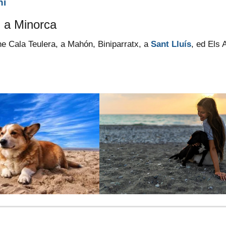
ni
i a Minorca
he Cala Teulera, a Mahón, Biniparratx, a
Sant Lluís
, ed Els 