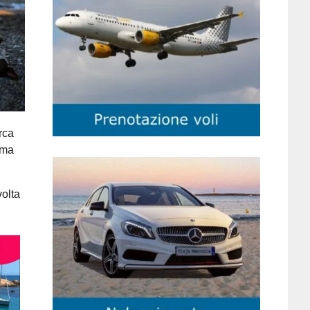
rca
ima
volta