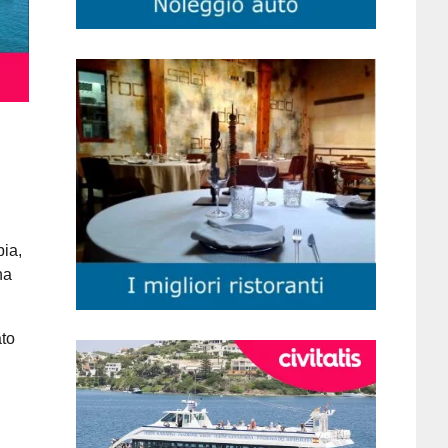
bia,
ha
ato