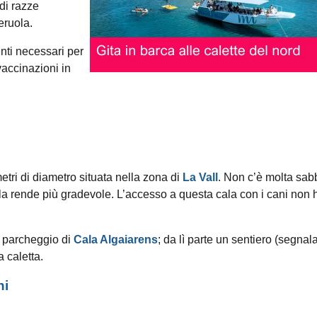
di razze
eruola.
enti necessari per
 vaccinazioni in
metri di diametro situata nella zona di
La Vall
. Non c’è molta sab
 la rende più gradevole. L’accesso a questa cala con i cani non 
l parcheggio di
Cala Algaiarens
; da lì parte un sentiero (segnal
a caletta.
ni