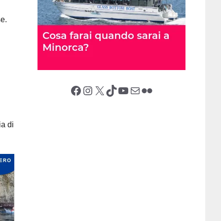
se.
Facebook
Instagram
X (Twitter)
TikTok
YouTube
Email
Flickr
ia di