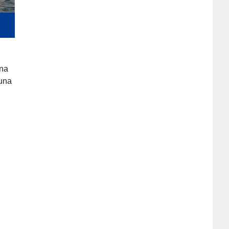
ona
 una