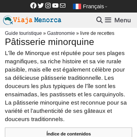
Aller
Facebook
Twitter
Instagram
YouTube
E-mail
Français
au
contenu
Menu
Guide touristique
»
Gastronomie
»
livre de recettes
Pâtisserie minorquine
L’île de Minorque est réputée pour ses plages
magnifiques, sa riche histoire et sa vie rurale
paisible, mais elle est également célèbre pour
sa délicieuse pâtisserie traditionnelle. Les
douceurs les plus typiques de l’île sont les
ensaimadas, les pastissets et les carquinyols.
La pâtisserie minorquine est reconnue pour sa
variété et l’authenticité de ses gâteaux et
douceurs traditionnels.
Índice de contenidos