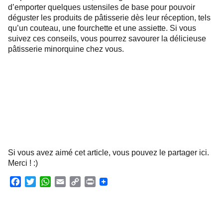
d’emporter quelques ustensiles de base pour pouvoir
déguster les produits de pâtisserie dès leur réception, tels
qu’un couteau, une fourchette et une assiette. Si vous
suivez ces conseils, vous pourrez savourer la délicieuse
pâtisserie minorquine chez vous.
Si vous avez aimé cet article, vous pouvez le partager ici.
Merci ! :)
F
T
W
E
C
P
a
w
h
m
o
r
c
i
a
a
p
i
e
t
t
i
y
n