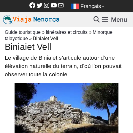
Aller
Facebook
Twitter
Instagram
YouTube
E-mail
Français
au
contenu
Menu
Guide touristique
»
Itinéraires et circuits
»
Minorque
talayotique
»
Biniaiet Vell
Biniaiet Vell
Le village de Biniaiet s’articule autour d’une
élévation naturelle du terrain, d’où l’on pouvait
observer toute la colonie.