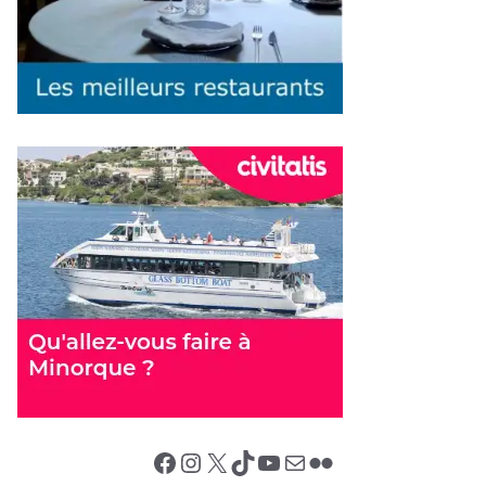
Facebook
Instagram
X (Twitter)
TikTok
YouTube
E-mail
Flickr