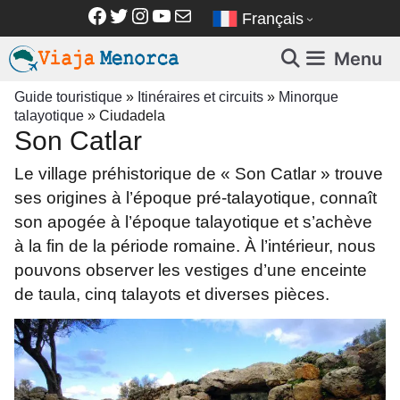
Aller
Facebook
Twitter
Instagram
YouTube
E-mail
Français
au
contenu
Menu
Guide touristique
»
Itinéraires et circuits
»
Minorque
talayotique
»
Ciudadela
Son Catlar
Le village préhistorique de « Son Catlar » trouve
ses origines à l’époque pré-talayotique, connaît
son apogée à l’époque talayotique et s’achève
à la fin de la période romaine. À l’intérieur, nous
pouvons observer les vestiges d’une enceinte
de taula, cinq talayots et diverses pièces.