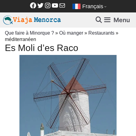
Aller
Facebook
Twitter
Instagram
YouTube
E-mail
Français
au
contenu
Menu
Que faire à Minorque ?
»
Où manger
»
Restaurants
»
méditerranéen
Es Moli d’es Raco