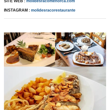
SITE WEB :
molidesracomenorca.com
INSTAGRAM :
molidesracorestaurante
I.