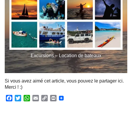
Excursions – Location de bateaux
Si vous avez aimé cet article, vous pouvez le partager ici.
Merci ! :)
F
T
W
E
C
P
a
w
h
m
o
r
c
i
a
a
p
i
e
t
t
i
y
n
b
t
s
l
L
t
o
e
A
i