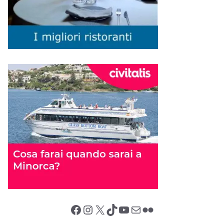
Facebook
Instagram
X (Twitter)
TikTok
YouTube
Email
Flickr