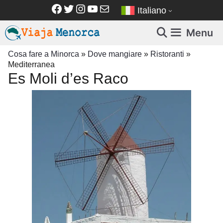
Vai
Facebook
Twitter
Instagram
YouTube
Email
Italiano
al
contenuto
Menu
Cosa fare a Minorca
»
Dove mangiare
»
Ristoranti
»
Mediterranea
Es Moli d’es Raco