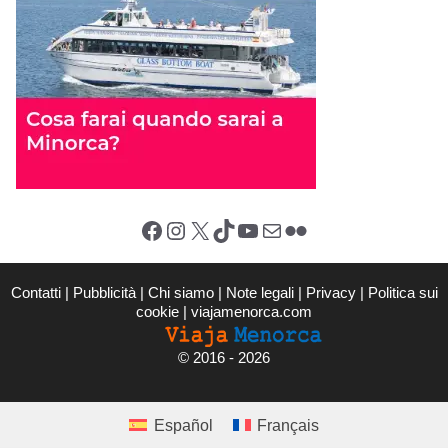
Facebook
Instagram
X (Twitter)
TikTok
YouTube
Email
Flickr
Contatti
|
Pubblicità
|
Chi siamo
|
Note legali
|
Privacy
|
Politica sui
cookie
|
viajamenorca.com
©
2016 - 2026
Español
Français