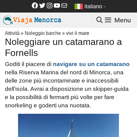
Vai
Facebook
Twitter
Instagram
YouTube
Email
Italiano
al
contenuto
Menu
Attività
»
Noleggio barche
»
vivi il mare
Noleggiare un catamarano a
Fornells
Goditi il piacere di
navigare su un catamarano
nella Riserva Marina del nord di Minorca, una
delle zone più incontaminate e inaccessibili
dell’isola. Avrai a disposizione un skipper-guida
e la possibilità di fermarti più volte per fare
snorkeling e goderti una nuotata.