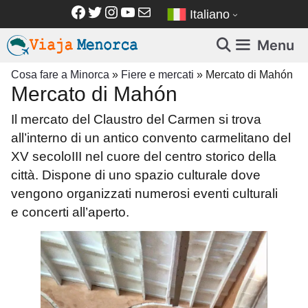
Vai
Facebook
Twitter
Instagram
YouTube
Email
Italiano
al
contenuto
Menu
Cosa fare a Minorca
»
Fiere e mercati
»
Mercato di Mahón
Mercato di Mahón
Il mercato del Claustro del Carmen si trova
all’interno di un antico convento carmelitano del
XV secolo
I
II nel cuore del centro storico della
città. Dispone di uno spazio culturale dove
vengono organizzati numerosi eventi culturali
e
concerti all’aperto.