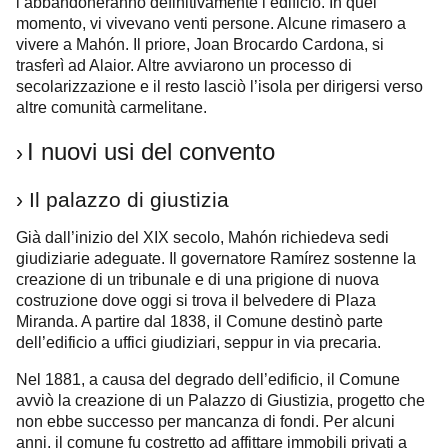
i abbandoneranno definitivamente l’edificio. In quel
momento, vi vivevano venti persone. Alcune rimasero a
vivere a Mahón. Il priore, Joan Brocardo Cardona, si
trasferì ad Alaior. Altre avviarono un processo di
secolarizzazione e il resto lasciò l’isola per dirigersi verso
altre comunità carmelitane.
I nuovi usi del convento
›
›
Il palazzo di giustizia
Già dall’inizio del XIX secolo, Mahón richiedeva sedi
giudiziarie adeguate. Il governatore Ramírez sostenne la
creazione di un tribunale e di una prigione di nuova
costruzione dove oggi si trova il belvedere di Plaza
Miranda. A partire dal 1838, il Comune destinò parte
dell’edificio a uffici giudiziari, seppur in via precaria.
Nel 1881, a causa del degrado dell’edificio, il Comune
avviò la creazione di un Palazzo di Giustizia, progetto che
non ebbe successo per mancanza di fondi. Per alcuni
anni, il comune fu costretto ad affittare immobili privati a