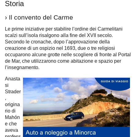
Storia
› Il convento del Carme
Le prime iniziative per stabilire l’ordine dei Carmelitani
scalzi sull’isola risalgono alla fine del XVII secolo.
Secondo le cronache, dopo l’approvazione della
creazione di un ospizio nel 1693, due o tre religiosi
occuparono alcune grotte nelle scogliere di fronte al Portal
de Mar, che utilizzarono come abitazione e spazio per
l’insegnamento.
Anasta
si
Strader
,
origina
rio di
Mahón
e che
aveva
profess