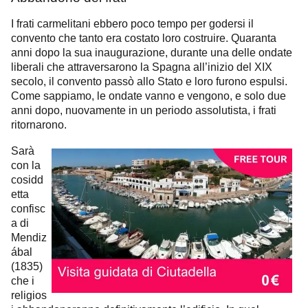
I frati carmelitani ebbero poco tempo per godersi il
convento che tanto era costato loro costruire. Quaranta
anni dopo la sua inaugurazione, durante una delle ondate
liberali che attraversarono la Spagna all’inizio del XIX
secolo, il convento passò allo Stato e loro furono espulsi.
Come sappiamo, le ondate vanno e vengono, e solo due
anni dopo, nuovamente in un periodo assolutista, i frati
ritornarono.
Sarà
con la
cosidd
etta
confisc
a di
Mendiz
ábal
(1835)
che i
religios