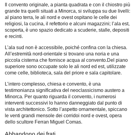
Il convento originale, a pianta quadrata e con il chiostro più
grande tra quelli situati a Minorca, si sviluppa su due livelli:
al piano terra, le ali nord e ovest ospitano le celle dei
religiosi, la cucina, il refettorio e alcuni magazzini; l’ala est,
scoperta, è uno spazio dedicato a scuderie, stalle, depositi
e recinti.
L’ala sud non è accessibile, poiché confina con la chiesa.
All’estremità nord-orientale si trovano una noria e una
piccola cisterna che fornisce acqua al convento.
Del piano
superiore sono occupate solo le ali nord ed est, utilizzate
come celle, biblioteca, sala del priore e sala capitolare.
L’intero complesso, chiesa e convento, è una
testimonianza significativa del neoclassicismo austero a
Minorca. Per quanto riguarda il convento, i numerosi
interventi successivi lo hanno danneggiato dal punto di
vista architettonico. Sotto l’aspetto ornamentale, spiccano
le venti grandi mensole dei corridoi nord e ovest, opera
dello scultore Ferran Miguel Comas.
Abbandono dei frati