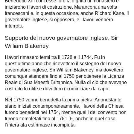
Benedetto XIII concesse loro la dignità di monastero e
iniziarono i lavori di costruzione. Ma ancora una volta i
francescani e, in questa occasione, anche Richard Kane, il
governatore inglese, si opposero, e i lavori vennero
interrotti.
Supporto del nuovo governatore inglese, Sir
William Blakeney
I lavori rimasero fermi tra il 1728 e il 1744. Fu in
quest’ultimo anno che ricevettero il sostegno del nuovo
governatore inglese, Sir William Blakeney, ma dovettero
comunque attendere fino al 1750 per ottenere la Licenza
Reale di Sua Maestà Britannica. Nulla di ciò che avevano
costruito fu utile e dovettero ricominciare da capo.
Nel 1750 venne benedetta la prima pietra. A
nonostante
siano iniziati contemporaneamente, i lavori della Chiesa
furono benedetti nel 1754, mentre quelli del convento non
furono completati fino al 1781. E, anche in quel caso,
l’intera ala est rimase incompiuta.