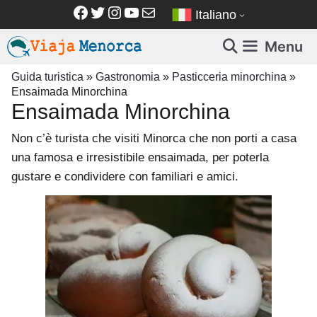
Vai
Facebook
Twitter
Instagram
YouTube
Email
Italiano
al
contenuto
Menu
Guida turistica
»
Gastronomia
»
Pasticceria minorchina
»
Ensaimada Minorchina
Ensaimada Minorchina
Non c’è turista che visiti Minorca che non porti a casa
una famosa e irresistibile ensaimada, per poterla
gustare e condividere con familiari e amici.