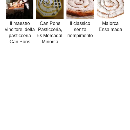
Il maestro
Can Pons
Il classico
Maiorca
vincitore, della
Pasticceria,
senza
Ensaimada
pasticceria
Es Mercadal,
riempimento
Can Pons
Minorca