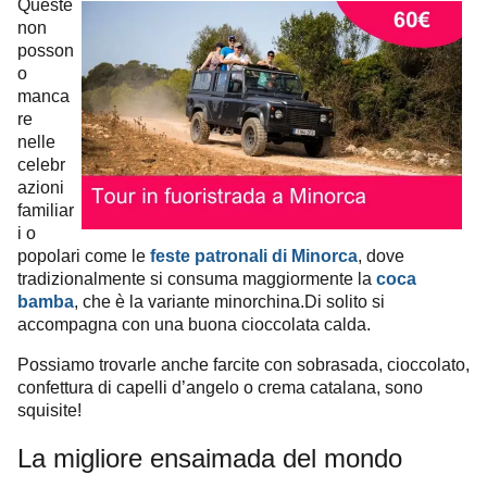
Queste
non
posson
o
manca
re
nelle
celebr
azioni
familiar
i o
popolari come le
feste patronali di Minorca
, dove
tradizionalmente si consuma maggiormente la
coca
bamba
, che è la variante minorchina.
Di solito si
accompagna con una buona cioccolata calda.
Possiamo trovarle anche farcite con sobrasada, cioccolato,
confettura di capelli d’angelo o crema catalana, sono
squisite!
La migliore ensaimada del mondo