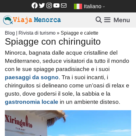
Vai
Facebook
Twitter
Instagram
YouTube
Email
Italiano
al
contenuto
Menu
Blog | Rivista di turismo
»
Spiagge e calette
Spiagge con chiringuito
Minorca, bagnata dalle acque cristalline del
Mediterraneo, seduce visitatori da tutto il mondo
con le sue spiagge paradisiache e i suoi
paesaggi da sogno
. Tra i suoi incanti, i
chiringuitos si delineano come un’oasi di relax e
gusto, dove godersi il sole, la sabbia e la
gastronomia locale
in un ambiente disteso.