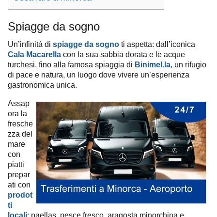
Spiagge da sogno
Un’infinità di
spiagge da sogno
ti aspetta: dall’iconica
Cala Macarella
con la sua sabbia dorata e le acque
turchesi, fino alla famosa spiaggia di
Binimel.la
, un rifugio
di pace e natura, un luogo dove vivere un’esperienza
gastronomica unica.
Assap
ora la
fresche
zza del
mare
con
piatti
prepar
ati con
prodot
ti
locali
: paellas, pesce fresco, aragosta minorchina e