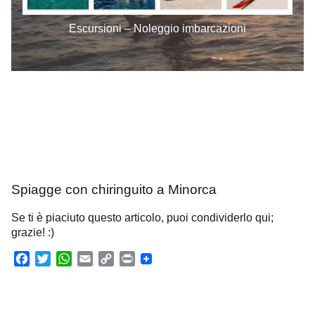
Escursioni – Noleggio imbarcazioni
Spiagge con chiringuito a Minorca
Se ti è piaciuto questo articolo, puoi condividerlo qui;
grazie! :)
F
T
W
E
C
P
a
w
h
m
o
r
c
i
a
a
p
i
e
t
t
i
y
n