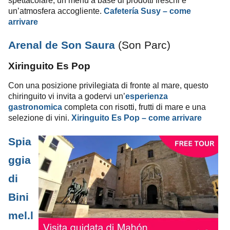
spettacolare, un menù a base di prodotti freschi e
un’atmosfera accogliente.
Cafetería Susy
– come
arrivare
Arenal de Son
Saura
(Son Parc)
Xiringuito Es Pop
Con una posizione privilegiata di fronte al mare, questo
chiringuito vi invita a godervi un’
esperienza
gastronomica
completa con risotti, frutti di mare e una
selezione di vini.
Xiringuito Es Pop
– come arrivare
Spia
ggia
di
Bini
mel.l