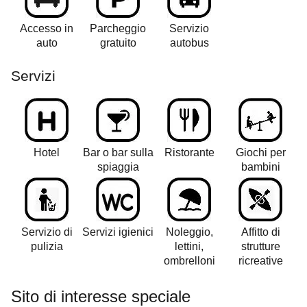
Accesso in
Parcheggio
Servizio
auto
gratuito
autobus
Servizi
Hotel
Bar o bar sulla
Ristorante
Giochi per
spiaggia
bambini
Servizio di
Servizi igienici
Noleggio,
Affitto di
pulizia
lettini,
strutture
ombrelloni
ricreative
Sito di interesse speciale