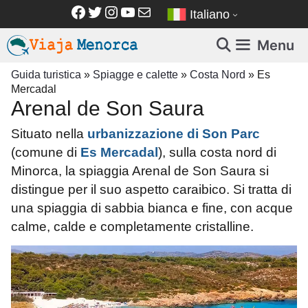
Vai
Facebook
Twitter
Instagram
YouTube
Email
Italiano
al
contenuto
Menu
Guida turistica
»
Spiagge e calette
»
Costa Nord
»
Es
Mercadal
Arenal de Son Saura
Situato nella
urbanizzazione di Son Parc
(comune di
Es Mercadal
), sulla costa nord di
Minorca, la spiaggia Arenal de Son Saura si
distingue per il suo aspetto caraibico. Si tratta di
una spiaggia di sabbia bianca e fine, con acque
calme, calde e completamente cristalline.