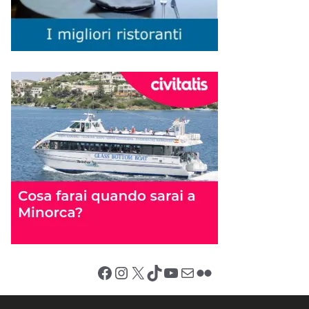
Facebook
Instagram
X (Twitter)
TikTok
YouTube
Email
Flickr