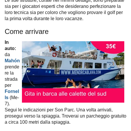
sia per i giocatori esperti che desiderano perfezionare la
loro tecnica sia per coloro che vogliono provare il golf per
la prima volta durante le loro vacanze.
Come arrivare
In
auto:
da
Mahón
prende
re la
strada
per
Fornel
ls
(Me-
7).
Segui le indicazioni per Son Parc. Una volta arrivati,
prosegui verso la spiaggia. Troverai un parcheggio gratuito
a circa 100 metri dalla spiaggia.