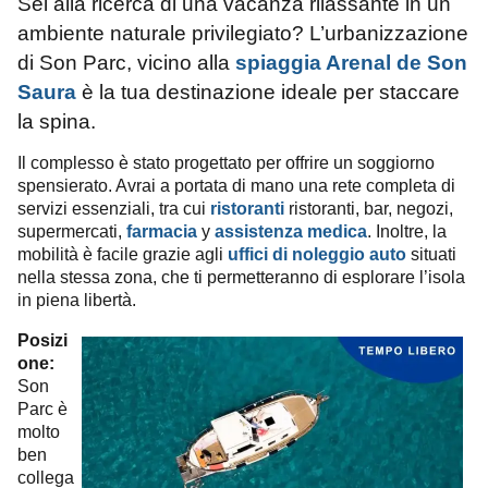
Sei alla ricerca di una vacanza rilassante in un
ambiente naturale privilegiato?
L’urbanizzazione
di Son Parc, vicino alla
spiaggia Arenal de Son
Saura
è la tua destinazione ideale per staccare
la spina.
Il complesso è stato progettato per offrire un soggiorno
spensierato. Avrai a portata di mano una rete completa di
servizi essenziali, tra cui
ristoranti
ristoranti, bar, negozi,
supermercati,
farmacia
y
assistenza medica
. Inoltre, la
mobilità è facile grazie agli
uffici di noleggio auto
situati
nella stessa zona, che ti permetteranno di esplorare l’isola
in piena libertà.
Posizi
one:
Son
Parc è
molto
ben
collega