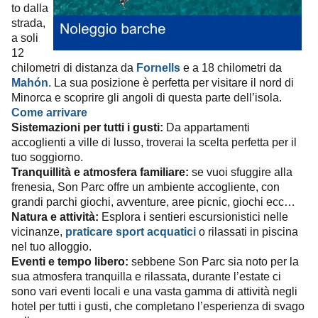
to dalla
strada,
a soli
12
chilometri di distanza da
Fornells
e a 18 chilometri da
Mahón
. La sua posizione è perfetta per visitare il nord di
Minorca e scoprire gli angoli di questa parte dell’isola.
Come arrivare
Sistemazioni per tutti i gusti:
Da appartamenti
accoglienti a ville di lusso, troverai la scelta perfetta per il
tuo soggiorno.
Tranquillità e atmosfera familiare:
se vuoi sfuggire alla
frenesia, Son Parc offre un ambiente accogliente, con
grandi parchi giochi, avventure, aree picnic, giochi ecc…
Natura e attività:
Esplora i sentieri escursionistici nelle
vicinanze,
praticare sport acquatici
o rilassati in piscina
nel tuo alloggio.
Eventi e tempo libero:
sebbene Son Parc sia noto per la
sua atmosfera tranquilla e rilassata, durante l’estate ci
sono vari eventi locali e una vasta gamma di attività negli
hotel per tutti i gusti, che completano l’esperienza di svago