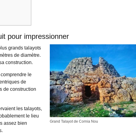
uit pour impressionner
plus grands talayots
 mètres de diamètre.
sa construction.
e comprendre le
entriques de
s de construction
vaient les talayots,
robablement le lieu
Grand Talayot de Cornia Nou
as assez bien
s.