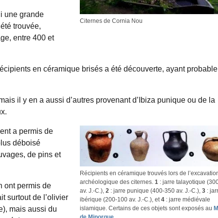
ni une grande
Citernes de Cornia Nou
été trouvée,
ge, entre 400 et
écipients en céramique brisés a été découverte, ayant probabl
 mais il y en a aussi d’autres provenant d’Ibiza punique ou de la
x.
ent a permis de
plus déboisé
uvages, de pins et
Récipients en céramique trouvés lors de l’excavatio
archéologique des citernes.
1
: jarre talayotique (3
n ont permis de
av. J.-C.),
2
: jarre punique (400-350 av. J.-C.),
3
: jar
 surtout de l’olivier
ibérique (200-100 av. J.-C.), et
4
: jarre médiévale
ge), mais aussi du
islamique. Certains de ces objets sont exposés au
M
de Minorque