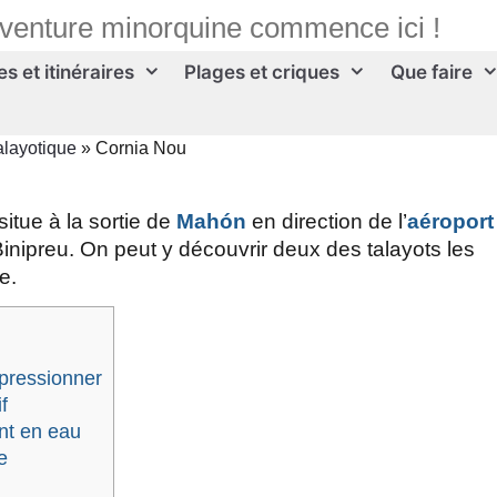
aventure minorquine commence ici !
s et itinéraires
Plages et criques
Que faire
alayotique
»
Cornia Nou
situe à la sortie de
Mahón
en direction de l’
aéroport
Binipreu. On peut y découvrir deux des talayots les
e.
mpressionner
f
nt en eau
e