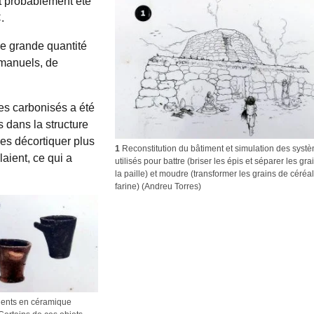
nt probablement été
.
e grande quantité
 manuels, de
les carbonisés a été
 dans la structure
les décortiquer plus
1
Reconstitution du bâtiment et simulation des syst
laient, ce qui a
utilisés pour battre (briser les épis et séparer les gra
la paille) et moudre (transformer les grains de céréa
farine) (Andreu Torres)
pients en céramique