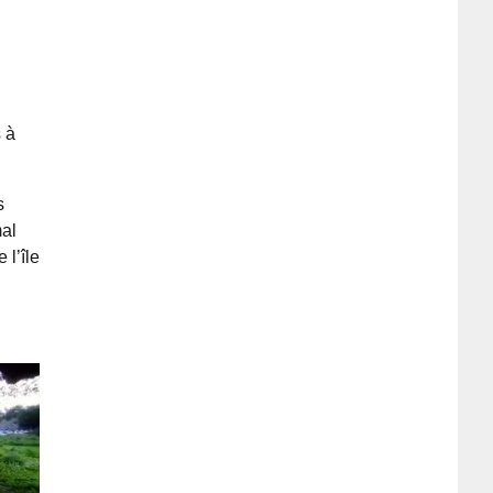
s à
s
mal
 l’île