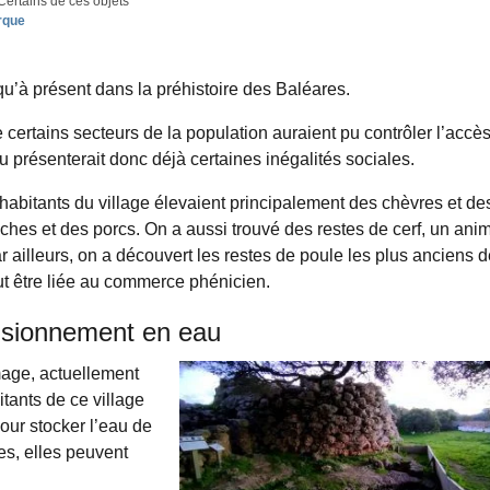
 Certains de ces objets
rque
u’à présent dans la préhistoire des Baléares.
 certains secteurs de la population auraient pu contrôler l’accè
présenterait donc déjà certaines inégalités sociales.
habitants du village élevaient principalement des chèvres et de
hes et des porcs. On a aussi trouvé des restes de cerf, un ani
Par ailleurs, on a découvert les restes de poule les plus anciens de
eut être liée au commerce phénicien.
visionnement en eau
mage, actuellement
itants de ce village
our stocker l’eau de
es, elles peuvent