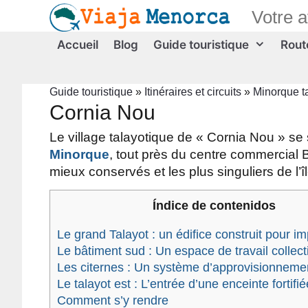
Aller
Votre 
au
contenu
Accueil
Blog
Guide touristique
Route
Guide touristique
»
Itinéraires et circuits
»
Minorque t
Cornia Nou
Le village talayotique de « Cornia Nou » se 
Minorque
, tout près du centre commercial 
mieux conservés et les plus singuliers de l’îl
Índice de contenidos
Le grand Talayot : un édifice construit pour i
Le bâtiment sud : Un espace de travail collecti
Les citernes : Un système d’approvisionneme
Le talayot est : L’entrée d’une enceinte fortifié
Comment s’y rendre