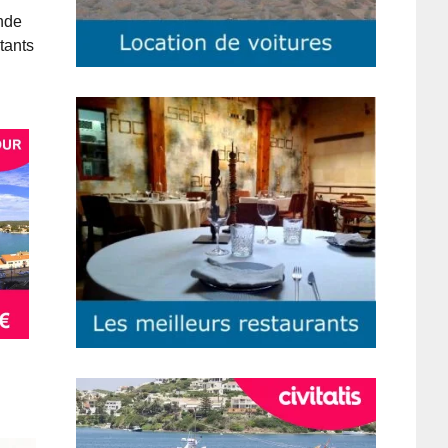
ande
tants