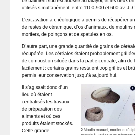
Le bâtiment sud est adossé au talayot, et les deux o
utilisés simultanément, entre 1100-900 et 600 av. J.-C
L’excavation archéologique a permis de récupérer un
de restes de céramique, d’os d’animaux, de moulins
mortiers, de poinçons et de spatules en os.
D’autre part, une grande quantité de grains de céréa
récupérée. Les céréales étaient probablement grillées
de combustion située dans la partie centrale, afin de 
facilement ; certains grains restaient trop grillés et brû
permis leur conservation jusqu’à aujourd’hui.
Il s’agissait donc d’un
lieu où étaient
centralisés les travaux
de préparation des
aliments et où ces
produits étaient stockés.
2
Moulin manuel, mortier et réci
Cette grande