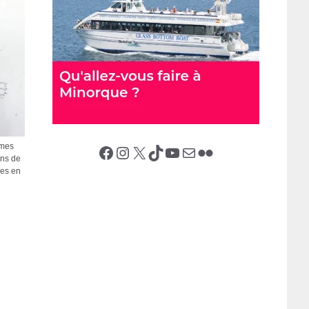
èmes
Facebook
Instagram
X (Twitter)
TikTok
YouTube
E-mail
Flickr
ins de
les en