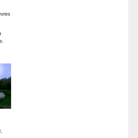
èvres
r
e.
,