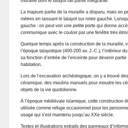
muraille dont le talayot fait partie intégrante.
La majeure partie de la muraille a disparu, mais on 
mètres en laissant le talayot sur notre gauche. Lors
gauche : on peut voir une petite porte qui donne accè
communique avec le couloir par une fenêtre très étroi
Quelque temps après la construction de la muraille, ve
l’époque talayotique (400-200 av. J.-C.), l’intérieur du
sa fonction d’entrée de l’enceinte pour devenir partie
habitation.
Lors de l’excavation archéologique, on y a trouvé des
céramique, des moulins manuels pour moudre les cér
objets de la vie quotidienne.
À l’époque médiévale islamique, cette construction é
utilisée comme refuge occasionnel pour les personnes 
usage qui s’est maintenu jusqu’au XXe siècle.
Textes et illustrations extraits des panneaux d’informa