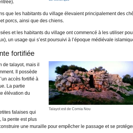
entrée).
s que les habitants du village élevaient principalement des ch
t porcs, ainsi que des chiens.
isées et les habitants du village ont commencé à les utiliser pou
ux), un usage qui s’est poursuivi à l’époque médiévale islamiqu
te fortifiée
de talayot, mais il
emment. Il possède
d’un accès fortifié à
e. La partie
te élévation du
Talayot est de Cornia Nou
tites falaises qui
 la pente est plus
 construire une muraille pour empêcher le passage et se protéger