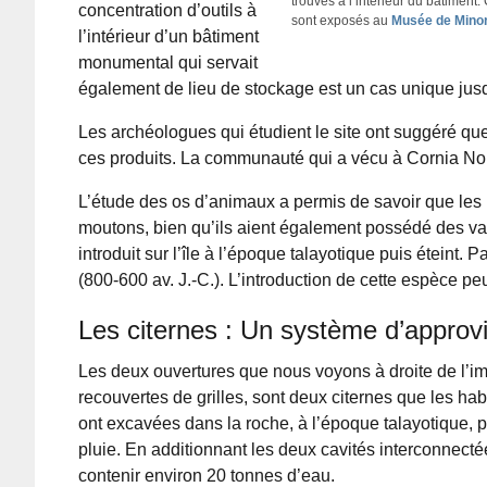
trouvés à l’intérieur du bâtiment.
concentration d’outils à
sont exposés au
Musée de Mino
l’intérieur d’un bâtiment
monumental qui servait
également de lieu de stockage est un cas unique jusq
Les archéologues qui étudient le site ont suggéré que
ces produits. La communauté qui a vécu à Cornia Nou 
L’étude des os d’animaux a permis de savoir que les 
moutons, bien qu’ils aient également possédé des vac
introduit sur l’île à l’époque talayotique puis éteint. 
(800-600 av. J.-C.). L’introduction de cette espèce p
Les citernes : Un système d’appro
Les deux ouvertures que nous voyons à droite de l’i
recouvertes de grilles, sont deux citernes que les hab
ont excavées dans la roche, à l’époque talayotique, p
pluie. En additionnant les deux cavités interconnecté
contenir environ 20 tonnes d’eau.