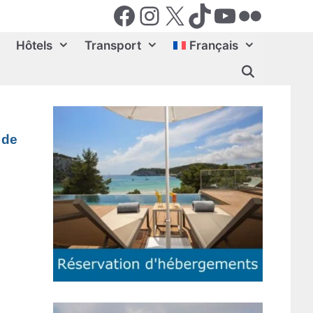
Facebook
Instagram
X (Twiter)
TikTok
YouTube
Flickr
Hôtels
Transport
Français
 de