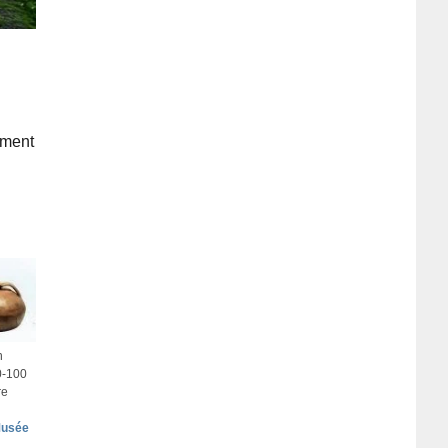
ement
n
00-100
re
usée