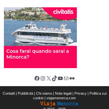
Facebook
Instagram
X (Twitter)
TikTok
YouTube
Email
Flickr
Contatti
|
Pubblicità
|
Chi siamo
|
Note legali
|
Privacy
|
Politica sui
cookie
|
viajamenorca.com