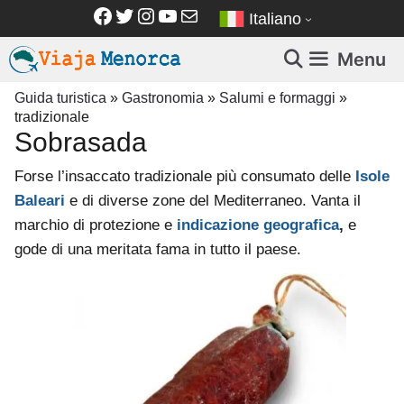
Vai
Facebook
Twitter
Instagram
YouTube
Email
Italiano
al
contenuto
Menu
Guida turistica
»
Gastronomia
»
Salumi e formaggi
»
tradizionale
Sobrasada
Forse l’insaccato tradizionale più consumato delle
Isole
Baleari
e di diverse zone del Mediterraneo. Vanta il
marchio di protezione e
indicazione geografica
,
e
gode di una meritata fama in tutto il paese.