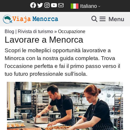
Vai
Facebook
Twitter
Instagram
YouTube
Email
Italiano
al
contenuto
Menu
Blog | Rivista di turismo
»
Occupazione
Lavorare a Menorca
Scopri le molteplici opportunità lavorative a
Minorca con la nostra guida completa. Trova
l’occasione perfetta e fai il primo passo verso il
tuo futuro professionale sull’isola.