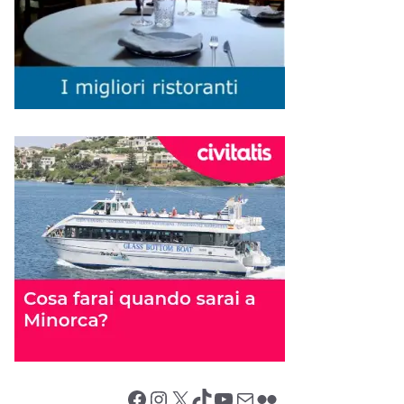
Facebook
Instagram
X (Twitter)
TikTok
YouTube
Email
Flickr