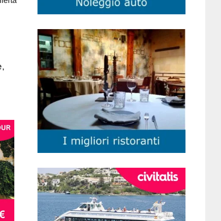
ferta
e,