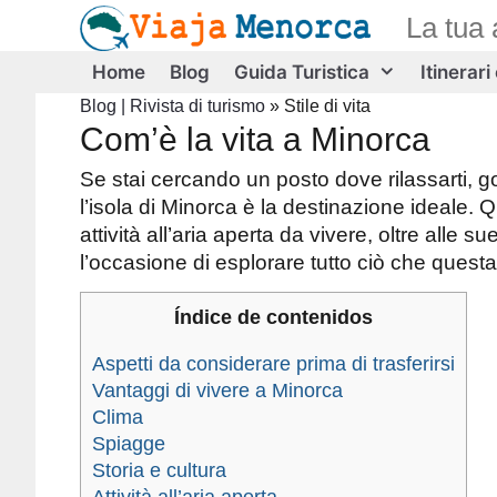
Vai
La tua 
al
contenuto
Home
Blog
Guida Turistica
Itinerari
Blog | Rivista di turismo
»
Stile di vita
Com’è la vita a Minorca
Se stai cercando un posto dove rilassarti, go
l’isola di Minorca è la destinazione ideale. Qu
attività all’aria aperta da vivere, oltre alle 
l’occasione di esplorare tutto ciò che questa 
Índice de contenidos
Aspetti da considerare prima di trasferirsi
Vantaggi di vivere a Minorca
Clima
Spiagge
Storia e cultura
Attività all’aria aperta