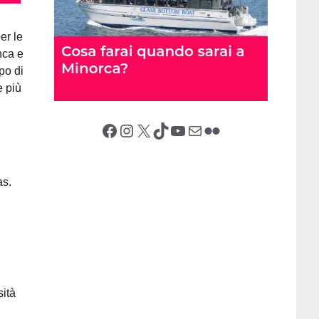
er le
nca e
ipo di
e più
Facebook
Instagram
X (Twitter)
TikTok
YouTube
Email
Flickr
as.
sità