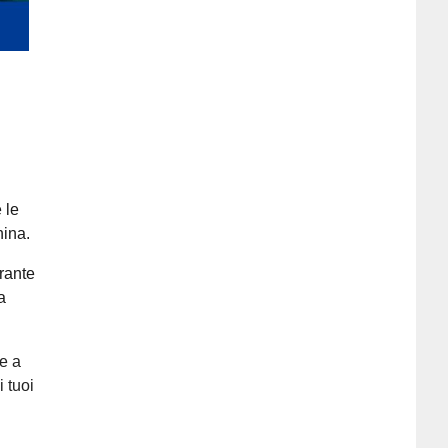
 le
hina.
rante
a
re a
 tuoi