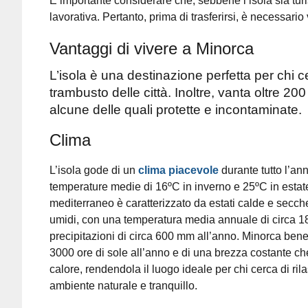
È importante considerare che, sebbene l’isola sia tur
lavorativa. Pertanto, prima di trasferirsi, è necessario 
Vantaggi di vivere a Minorca
L’isola è una destinazione perfetta per chi c
trambusto delle città. Inoltre, vanta oltre 200
alcune delle quali protette e incontaminate.
Clima
L’isola gode di un
clima piacevole
durante tutto l’an
temperature medie di 16ºC in inverno e 25ºC in estate
mediterraneo è caratterizzato da estati calde e secche
umidi, con una temperatura media annuale di circa 1
precipitazioni di circa 600 mm all’anno. Minorca benef
3000 ore di sole all’anno e di una brezza costante che
calore, rendendola il luogo ideale per chi cerca di rila
ambiente naturale e tranquillo.