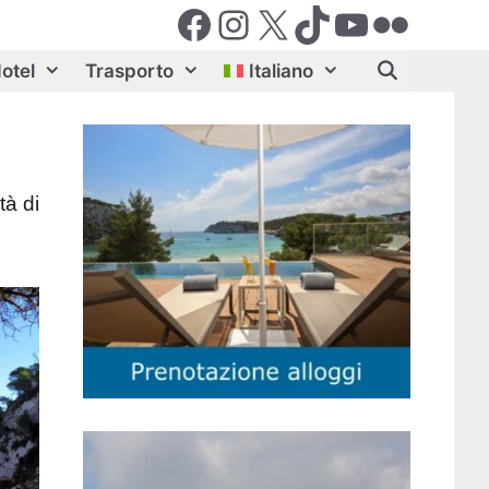
Facebook
Instagram
X (Twiter)
TikTok
YouTube
Flickr
otel
Trasporto
Italiano
,
tà di