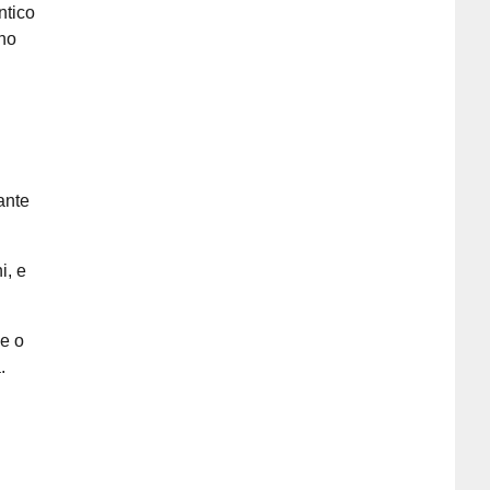
ntico
ono
tante
i, e
ce o
.