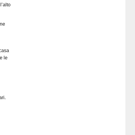
l’alto
one
 casa
e le
ri.