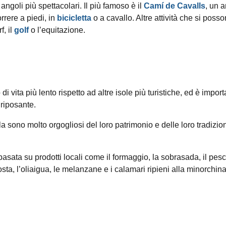
 angoli più spettacolari. Il più famoso è il
Camí de Cavalls
, un a
rrere a piedi, in
bicicletta
o a cavallo. Altre attività che si poss
rf, il
golf
o l’equitazione.
di vita più lento rispetto ad altre isole più turistiche, ed è impor
 riposante.
la sono molto orgogliosi del loro patrimonio e delle loro tradizion
, basata su prodotti locali come il formaggio, la sobrasada, il pes
osta, l’oliaigua, le melanzane e i calamari ripieni alla minorchina