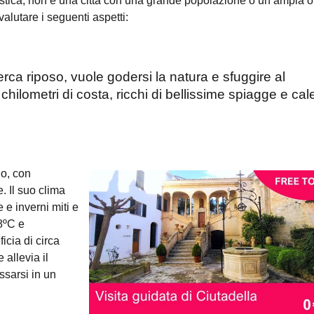
istica, non è una città con una grande popolazione o un’ampia of
valutare i seguenti aspetti:
erca riposo, vuole godersi la natura e sfuggire al
 chilometri di costa, ricchi di bellissime spiagge e cal
no, con
. Il suo clima
 e inverni miti e
8ºC e
icia di circa
 allevia il
ssarsi in un