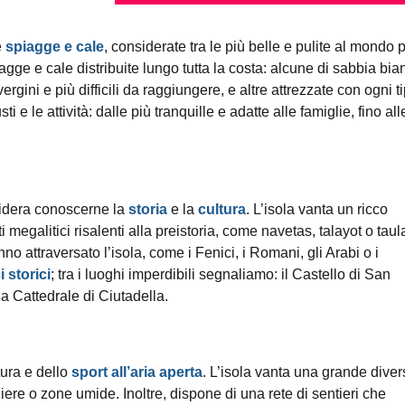
e
spiagge e cale
, considerate tra le più belle e pulite al mondo p
iagge e cale distribuite lungo tutta la costa: alcune di sabbia bia
rgini e più difficili da raggiungere, e altre attrezzate con ogni t
ti e le attività: dalle più tranquille e adatte alle famiglie, fino all
esidera conoscerne la
storia
e la
cultura
. L’isola vanta un ricco
megalitici risalenti alla preistoria, come navetas, talayot o taul
no attraversato l’isola, come i Fenici, i Romani, gli Arabi o i
i storici
; tra i luoghi imperdibili segnaliamo: il Castello di San
la Cattedrale di Ciutadella.
ura e dello
sport all’aria aperta
. L’isola vanta una grande diver
re o zone umide. Inoltre, dispone di una rete di sentieri che