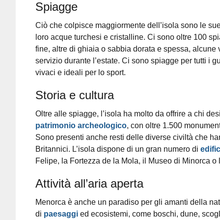
Spiagge
Ciò che colpisce maggiormente dell’isola sono le su
loro acque turchesi e cristalline. Ci sono oltre 100 sp
fine, altre di ghiaia o sabbia dorata e spessa, alcune ve
servizio durante l’estate. Ci sono spiagge per tutti i gus
vivaci e ideali per lo sport.
Storia e cultura
Oltre alle spiagge, l’isola ha molto da offrire a chi d
patrimonio archeologico
, con oltre 1.500 monumenti 
Sono presenti anche resti delle diverse civiltà che han
Britannici. L’isola dispone di un gran numero di
edific
Felipe, la Fortezza de la Mola, il Museo di Minorca o 
Attività all’aria aperta
Menorca è anche un paradiso per gli amanti della nat
di
paesaggi
ed ecosistemi, come boschi, dune, scoglie