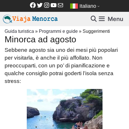
Vai
Facebook
Twitter
Instagram
YouTube
Email
Italiano
al
contenuto
Menu
Guida turistica
»
Programmi e guide
»
Suggerimenti
Minorca ad agosto
Sebbene agosto sia uno dei mesi più popolari
per visitarla, è anche il più affollato. Non
preoccuparti, con un po’ di pianificazione e
qualche consiglio potrai goderti l’isola senza
stress: