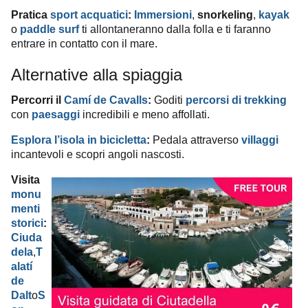
Pratica
sport acquatici
:
Immersioni
,
snorkeling
,
kayak
o
paddle surf
ti allontaneranno dalla folla e ti faranno
entrare in contatto con il mare.
Alternative alla spiaggia
Percorri il
Camí de Cavalls
:
Goditi
percorsi di trekking
con
paesaggi
incredibili e meno affollati.
Esplora l’isola in bicicletta
:
Pedala attraverso
villaggi
incantevoli e scopri angoli nascosti.
Visita
monu
menti
storici
:
Ciuda
dela
,
T
alatí
de
Dalt
o
S