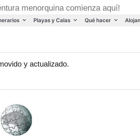
entura menorquina comienza aquí!
inerarios
Playas y Calas
Qué hacer
Aloja
movido y actualizado.