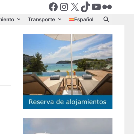
Facebook
Instagram
X (Twiter)
TikTok
YouTube
Flickr
miento
Transporte
Español