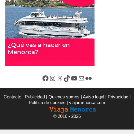
Facebook
Instagram
X (Twitter)
TikTok
YouTube
Correo electrónico
Flickr
Contacto
|
Publicidad
|
Quienes somos
|
Aviso legal
|
Privacidad
|
Política de cookies
|
viajamenorca.com
©
2016 - 2026