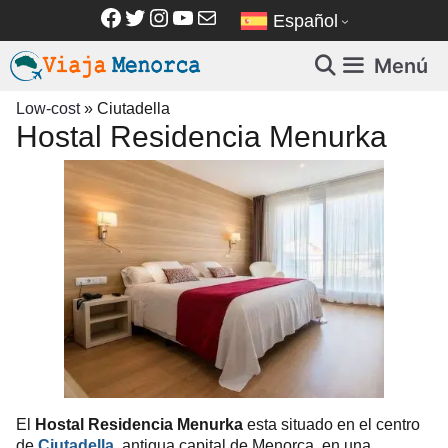
Saltar
Facebook
Twitter
Instagram
YouTube
Correo electrónico
Español
al
contenido
Menú
Low-cost
»
Ciutadella
Hostal Residencia Menurka
El
Hostal Residencia Menurka
esta situado en el centro
de
Ciutadella
, antigua capital de Menorca, en una