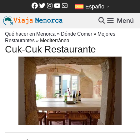
Saltar
Facebook
Twitter
Instagram
YouTube
Correo electrónico
Español
al
contenido
Menú
Qué hacer en Menorca
»
Dónde Comer
»
Mejores
Restaurantes
»
Mediterránea
Cuk-Cuk Restaurante