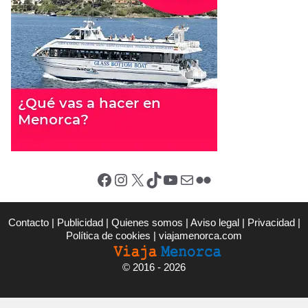
Facebook
Instagram
X (Twitter)
TikTok
YouTube
Correo electrónico
Flickr
Contacto
|
Publicidad
|
Quienes somos
|
Aviso legal
|
Privacidad
|
Política de cookies
|
viajamenorca.com
©
2016 - 2026