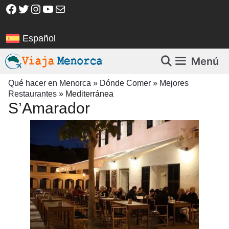
Saltar
Facebook
Twitter
Instagram
YouTube
Correo electrónico
al
contenido
Español
Menú
Qué hacer en Menorca
»
Dónde Comer
»
Mejores
Restaurantes
»
Mediterránea
S’Amarador