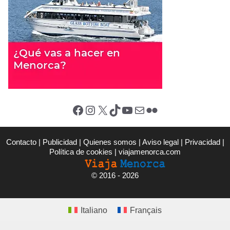
Facebook
Instagram
X (Twitter)
TikTok
YouTube
Correo electrónico
Flickr
Contacto
|
Publicidad
|
Quienes somos
|
Aviso legal
|
Privacidad
|
Política de cookies
|
viajamenorca.com
©
2016 - 2026
Italiano
Français