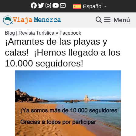
Saltar
Facebook
Twitter
Instagram
YouTube
Correo electrónico
Español
al
contenido
Menú
Blog | Revista Turística
»
Facebook
¡Amantes de las playas y
calas! ️ ¡Hemos llegado a los
10.000 seguidores!