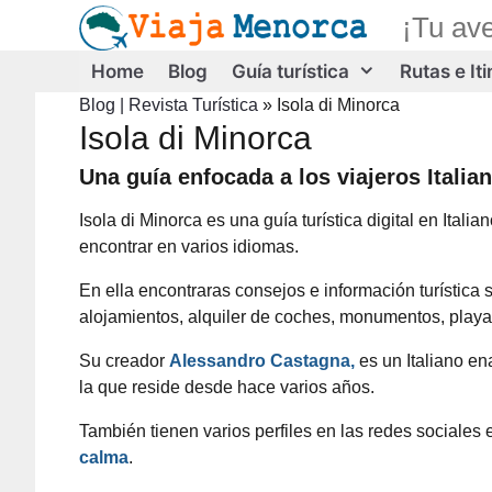
Saltar
¡Tu av
al
contenido
Home
Blog
Guía turística
Rutas e It
Blog | Revista Turística
»
Isola di Minorca
Isola di Minorca
Una guía enfocada a los viajeros Italia
Isola di Minorca es una guía turística digital en Itali
encontrar en varios idiomas.
En ella encontraras consejos e información turística
alojamientos, alquiler de coches, monumentos, playa
Su creador
Alessandro Castagna,
es un Italiano en
la que reside desde hace varios años.
También tienen varios perfiles en las redes sociales
calma
.