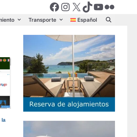
Facebook
Instagram
X (Twiter)
TikTok
YouTube
Flickr
miento
Transporte
Español
 la