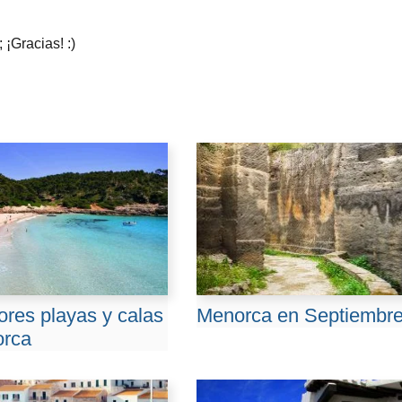
 ¡Gracias! :)
ores playas y calas
Menorca en Septiembr
orca