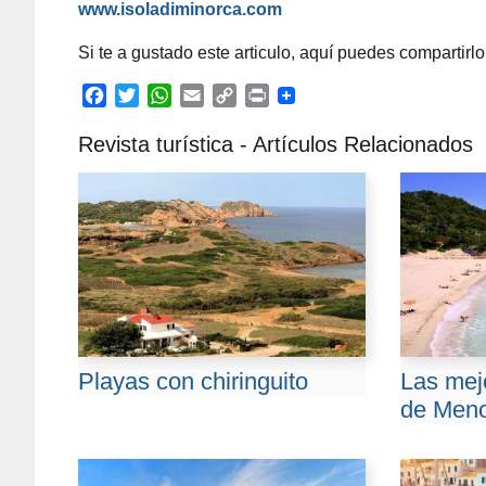
www.isoladiminorca.com
Si te a gustado este articulo, aquí puedes compartirlo;
F
T
W
E
C
P
a
w
h
m
o
r
Revista turística - Artículos Relacionados
c
i
a
a
p
i
e
t
t
i
y
n
b
t
s
l
L
t
o
e
A
i
o
r
p
n
k
p
k
Playas con chiringuito
Las mej
de Men