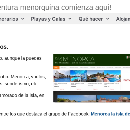
entura menorquina comienza aquí!
inerarios
Playas y Calas
Qué hacer
Aloja
nos.
ano, aunque la puedes
 sobre Menorca, vuelos,
s, senderismo, etc.
amorado de la isla, en
 entre los que destaca el grupo de Facebook:
Menorca la isla de