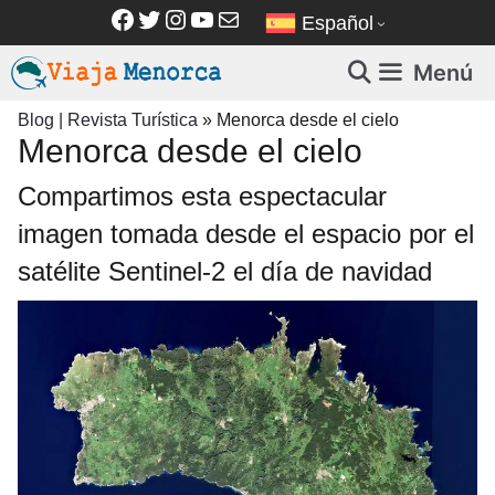
Saltar
Facebook
Twitter
Instagram
YouTube
Correo electrónico
Español
al
contenido
Menú
Blog | Revista Turística
»
Menorca desde el cielo
Menorca desde el cielo
Compartimos esta espectacular
imagen tomada desde el espacio por el
satélite Sentinel-2 el día de navidad