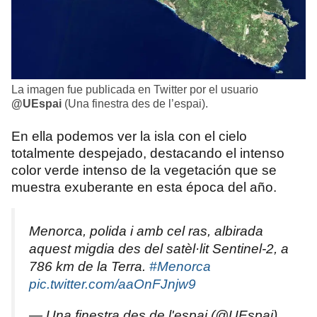
La imagen fue publicada en Twitter por el usuario
@UEspai
(Una finestra des de l’espai).
En ella podemos ver la isla con el cielo
totalmente despejado, destacando el intenso
color verde intenso de la vegetación que se
muestra exuberante en esta época del año.
Menorca, polida i amb cel ras, albirada
aquest migdia des del satèl·lit Sentinel-2, a
786 km de la Terra.
#Menorca
pic.twitter.com/aaOnFJnjw9
— Una finestra des de l'espai (@UEspai)