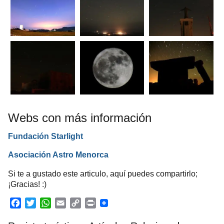
Webs con más información
Fundación Starlight
Asociación Astro Menorca
Si te a gustado este articulo, aquí puedes compartirlo;
¡Gracias! :)
F
T
W
E
C
P
a
w
h
m
o
r