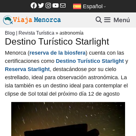
Saltar
Facebook
Twitter
Instagram
YouTube
Correo electrónico
Español
al
contenido
Menú
Blog | Revista Turística
»
astronomía
Destino Turístico Starlight
Menorca (
reserva de la biosfera
) cuenta con las
certificaciones como
Destino Turístico Starlight
y
Reserva Starlight
, destacándose por su cielo
estrellado, ideal para observación astronómica. La
isla también es un destino ideal para contemplar el
clipse de Sol total del próximo día 12 de agosto