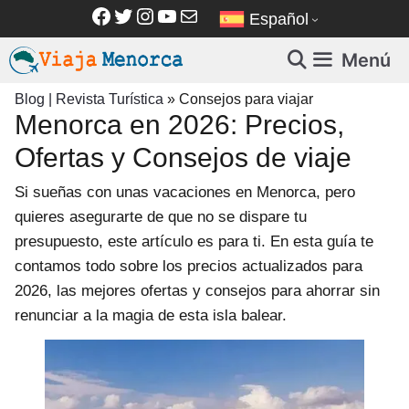
Saltar
Facebook
Twitter
Instagram
YouTube
Correo electrónico
Español
al
contenido
Menú
Blog | Revista Turística
»
Consejos para viajar
Menorca en 2026: Precios,
Ofertas y Consejos de viaje
Si sueñas con unas vacaciones en Menorca, pero
quieres asegurarte de que no se dispare tu
presupuesto, este artículo es para ti. En esta guía te
contamos todo sobre los precios actualizados para
2026, las mejores ofertas y consejos para ahorrar sin
renunciar a la magia de esta isla balear.