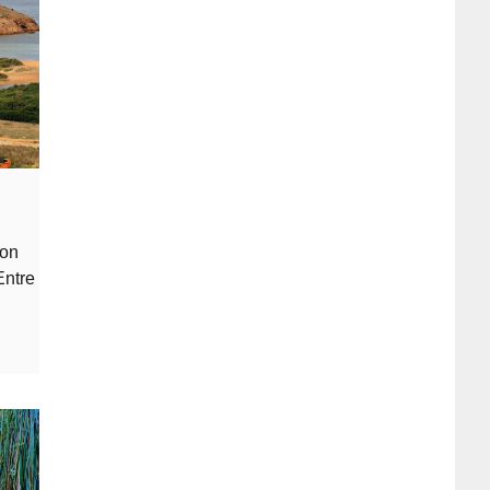
con
Entre