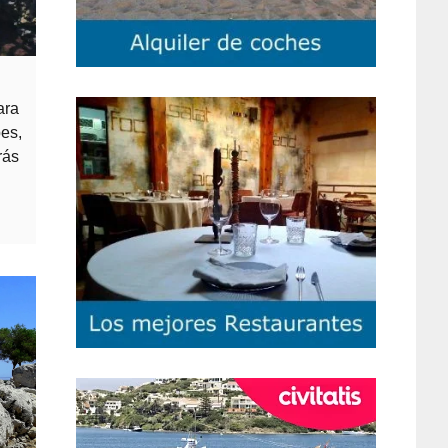
ara
pes,
rás