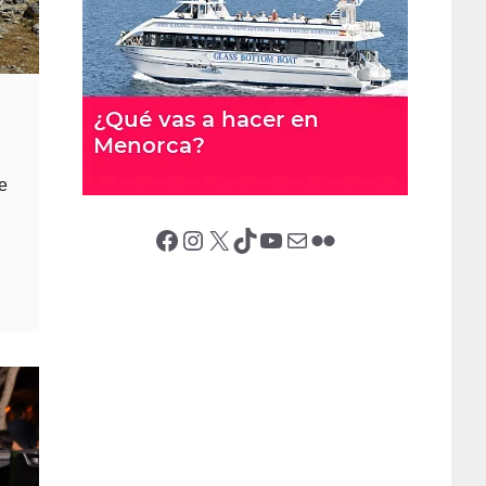
e
Facebook
Instagram
X (Twitter)
TikTok
YouTube
Correo electrónico
Flickr