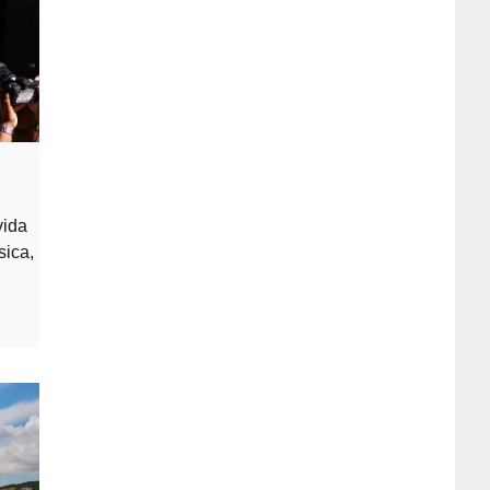
vida
sica,