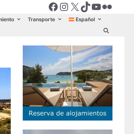
Facebook
Instagram
X (Twiter)
TikTok
YouTube
Flickr
miento
Transporte
Español