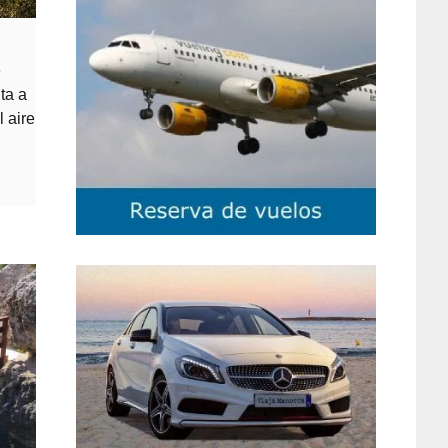
e
ta a
l aire