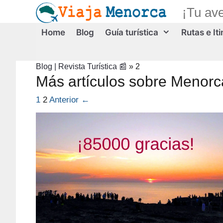
Saltar
¡Tu av
al
contenido
Home
Blog
Guía turística
Rutas e It
Blog | Revista Turística 📰
»
2
Más artículos sobre Menorc
1
2
Anterior ←