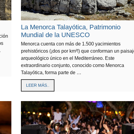
La Menorca Talayótica, Patrimonio
Mundial de la UNESCO
ción
os
Menorca cuenta con más de 1.500 yacimientos
.
prehistóricos (¡dos por km²!) que conforman un paisaj
arqueológico único en el Mediterráneo. Este
extraordinario conjunto, conocido como Menorca
Talayótica, forma parte de …
LEER MÁS..