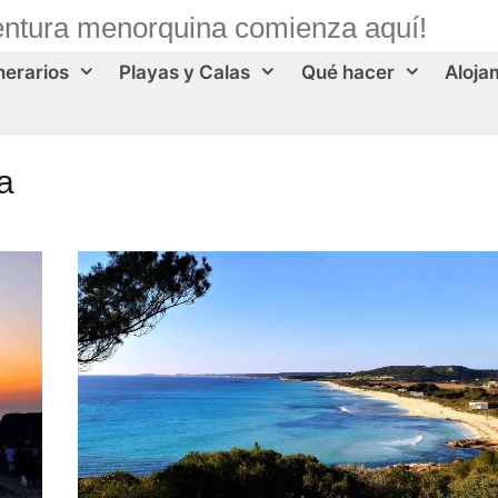
entura menorquina comienza aquí!
inerarios
Playas y Calas
Qué hacer
Aloja
a